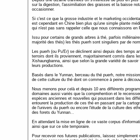
sur la digestion, l'assimiliation des graisses et la baisse 
occasionner.
Si c'est ce que la grosse industrie et le marketing occident
est cependant en Chine bien plus qu'une simple plante médici
qui n'est pas sans rappeler celle que nous connaissons en F
Issu pour certains de grands arbres à thé, parfois millénair
majorité des thés) les thés puerh sont singuliers par de no
Les puerh (ou Pu'Er) se déclinent ainsi depuis des temps a
terroirs dont ils proviennent, majoritairement comris dans le
Xishaungbanna, ainsi que selon la grande variété de savoir fa
leurs productions.
Basés dans le Yunnan, berceau du thé puerh, notre mission 
de cette culture du thé dont on commence à peine à découvr
Nous menons pour celà et depuis 10 ans différents programm
domaines aussi variés que la comprehention et le recensseme
espèces anciennes et nouvelles qui poussent dans les diff
entourent la production de ces thé en passant par la cartog
de l'univers du puerh ou encore l'étude de la culture des eth
des forets du Yunnan...
En attendant la mise en ligne de ce vaste corpus d'informati
ainsi que sur ce site temporaire.
Pour recevoir nos futures publications, laissez simplement