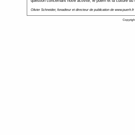
question concernant notre activité, le puerh et la culture d
Olivier Schneider, fonadteur et directeur de publication de www.puerh.fr
Copyrigh